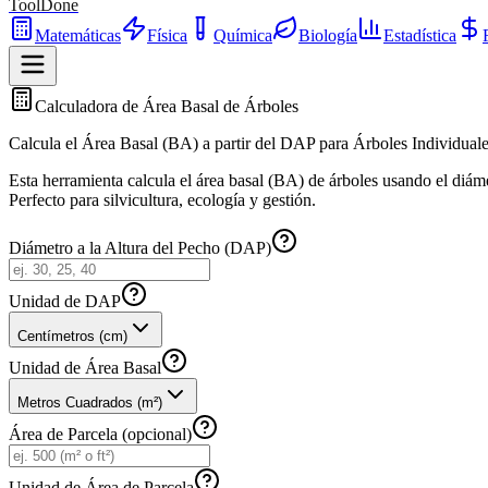
ToolDone
Matemáticas
Física
Química
Biología
Estadística
Calculadora de Área Basal de Árboles
Calcula el Área Basal (BA) a partir del DAP para Árboles Individuale
Esta herramienta calcula el área basal (BA) de árboles usando el diám
Perfecto para silvicultura, ecología y gestión.
Diámetro a la Altura del Pecho (DAP)
Unidad de DAP
Centímetros (cm)
Unidad de Área Basal
Metros Cuadrados (m²)
Área de Parcela (opcional)
Unidad de Área de Parcela