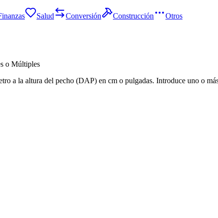
Finanzas
Salud
Conversión
Construcción
Otros
s o Múltiples
etro a la altura del pecho (DAP) en cm o pulgadas. Introduce uno o más 