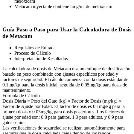
meloxicam
Metacam inyectable contiene 5mg/ml de meloxicam
Guía Paso a Paso para Usar la Calculadora de Dosis
de Metacam
Requisitos de Entrada
Proceso de Cálculo
Interpretación de Resultados
La calculadora de dosis de Metacam usa un enfoque de dosificación
basado en peso combinado con ajustes específicos por edad y
factores de seguridad. El cálculo comienza con la dosis estándar de
0.1mg/kg para la dosis inicial, seguida de 0.05mg/kg para dosis de
mantenimiento.
Fórmula de Cálculo
Dosis Diaria = Peso del Gato (kg) × Factor de Dosis (mg/kg) ×
Factor de Ajuste por Edad. El factor de dosis es 0.1mg/kg para la
primera dosis y 0.05mg/kg para dosis posteriores. Los factores de
ajuste por edad son: 0.8 para gatitos, 1.0 para adultos, y 0.9 para
gatos senior.
Las verificaciones de seguridad se realizan automáticamente para
asegurar que la dosis calculada caiga dentro de los rangos