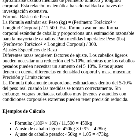
aproximarse usando medidas de perímetro torácico y longitud
corporal. Esta relación matemática ha sido validada a través de
investigación extensiva.
Fórmula Básica de Peso
La fórmula estándar es: Peso (kg) = (Perímetro Torácico² ×
Longitud Corporal) / 11,500. Esta fórmula asume una forma
corporal estándar de caballo y proporciona una estimación razonable
para la mayoría de caballos. Para medidas imperiales: Peso (lbs) =
(Perímetro Torácico² × Longitud Corporal) / 300.
Ajustes Específicos de Raza
Diferentes razas requieren factores de ajuste. Los caballos ligeros
pueden necesitar una reducción del 5-10%, mientras que los caballos
pesados pueden necesitar un aumento del 5-10%. Estos ajustes
tienen en cuenta diferencias en densidad corporal y masa muscular.
Precisión y Limitaciones
La fórmula típicamente proporciona estimaciones dentro del 5-10%
del peso real cuando las medidas se toman correctamente. Sin
embargo, yeguas preñadas, caballos muy jóvenes y aquellos con
condiciones corporales extremas pueden tener precisión reducida.
Ejemplos de Cálculo
Fórmula: (180² × 160) / 11,500 = 450kg
Ajuste de caballo ligero: 450kg × 0.95 = 428kg
Ajuste de caballo pesado: 450kg × 1.05 = 473kg