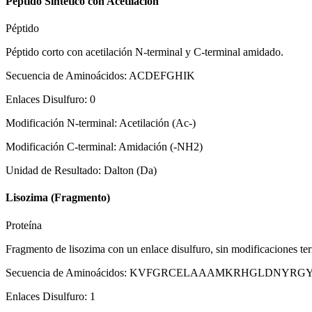
Péptido Sintético con Acetilación
Péptido
Péptido corto con acetilación N-terminal y C-terminal amidado.
Secuencia de Aminoácidos
:
ACDEFGHIK
Enlaces Disulfuro
:
0
Modificación N-terminal
:
Acetilación (Ac-)
Modificación C-terminal
:
Amidación (-NH2)
Unidad de Resultado
:
Dalton (Da)
Lisozima (Fragmento)
Proteína
Fragmento de lisozima con un enlace disulfuro, sin modificaciones ter
Secuencia de Aminoácidos
:
KVFGRCELAAAMKRHGLDNYRG
Enlaces Disulfuro
:
1