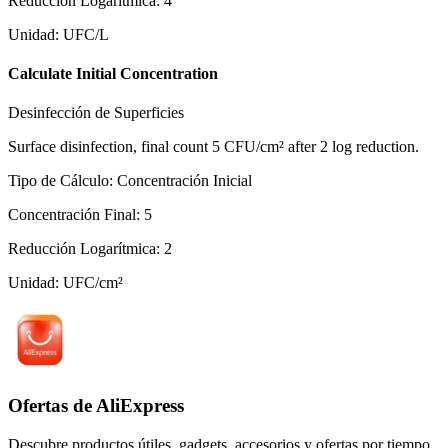
Reducción Logarítmica
:
4
Unidad
:
UFC/L
Calculate Initial Concentration
Desinfección de Superficies
Surface disinfection, final count 5 CFU/cm² after 2 log reduction.
Tipo de Cálculo
:
Concentración Inicial
Concentración Final
:
5
Reducción Logarítmica
:
2
Unidad
:
UFC/cm²
Ofertas de AliExpress
Descubre productos útiles, gadgets, accesorios y ofertas por tiempo