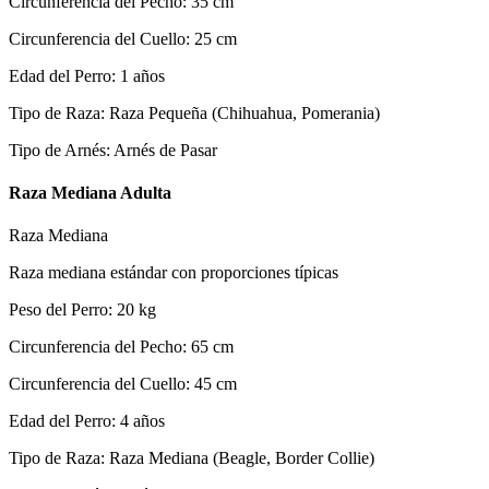
Circunferencia del Pecho
:
35
cm
Circunferencia del Cuello
:
25
cm
Edad del Perro
:
1
años
Tipo de Raza
:
Raza Pequeña (Chihuahua, Pomerania)
Tipo de Arnés
:
Arnés de Pasar
Raza Mediana Adulta
Raza Mediana
Raza mediana estándar con proporciones típicas
Peso del Perro
:
20
kg
Circunferencia del Pecho
:
65
cm
Circunferencia del Cuello
:
45
cm
Edad del Perro
:
4
años
Tipo de Raza
:
Raza Mediana (Beagle, Border Collie)