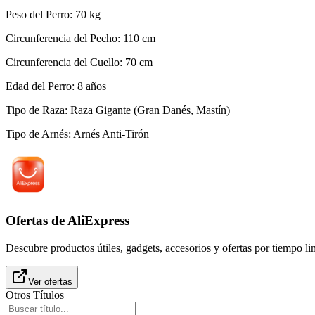
Peso del Perro
:
70
kg
Circunferencia del Pecho
:
110
cm
Circunferencia del Cuello
:
70
cm
Edad del Perro
:
8
años
Tipo de Raza
:
Raza Gigante (Gran Danés, Mastín)
Tipo de Arnés
:
Arnés Anti-Tirón
Ofertas de AliExpress
Descubre productos útiles, gadgets, accesorios y ofertas por tiempo l
Ver ofertas
Otros Títulos