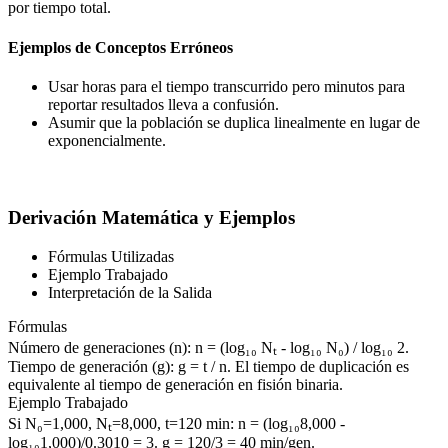
por tiempo total.
Ejemplos de Conceptos Erróneos
Usar horas para el tiempo transcurrido pero minutos para
reportar resultados lleva a confusión.
Asumir que la población se duplica linealmente en lugar de
exponencialmente.
Derivación Matemática y Ejemplos
Fórmulas Utilizadas
Ejemplo Trabajado
Interpretación de la Salida
Fórmulas
Número de generaciones (n): n = (log₁₀ Nₜ - log₁₀ N₀) / log₁₀ 2.
Tiempo de generación (g): g = t / n. El tiempo de duplicación es
equivalente al tiempo de generación en fisión binaria.
Ejemplo Trabajado
Si N₀=1,000, Nₜ=8,000, t=120 min: n = (log₁₀8,000 -
log₁₀1,000)/0.3010 = 3. g = 120/3 = 40 min/gen.