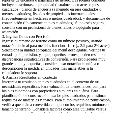
reportes de encuesta o materiales de listado. Las fuentes comunes
incluyen: escrituras de propiedad (usualmente en acres o pies
cuadrados), planos de encuesta (a menudo en pies cuadrados o
metros cuadrados), listados de propiedades internacionales
(frecuentemente en hectáreas o metros cuadrados), y documentos de
construcción (típicamente en pies cuadrados). Si no estás seguro,
consulta con un profesional de bienes raíces o topógrafo para
aclaración.
3. Ingresa Datos con Precisión
Ingresa tu tamaño de terreno como un número positivo, usando
notación decimal para medidas fraccionarias (ej., 2.5 para 2½ acres).
Selecciona la unidad apropiada del menú desplegable. Verifica tu
entrada para precisión, ya que pequeños errores pueden resultar en
discrepancias significativas de conversión. Para propiedades muy
grandes o muy pequeñas, considera usar notación científica o
descomponer la medida en unidades más manejables si la
calculadora lo soporta.
4. Analiza Resultados en Contexto
Interpreta tu resultado en pies cuadrados en el contexto de tus
necesidades específicas. Para valuación de bienes raíces, compara
los pies cuadrados con propiedades similares en el área. Para
planificación de construcción, usa los pies cuadrados para estimar
requisitos de materiales y costos. Para cumplimiento de zonificación,
verifica que el área convertida cumpla con los requisitos mínimos de
tamaño de terreno. Considera factores como área utilizable versus