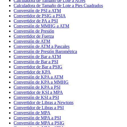
Calculadora de Tamaño de Lote a Acres
Calculadora de Tamaño de Lote a Pies Cuadrados
Conversión de PSI a ATM
Convertidor de PSIG a PSIA
Convertidor de PA a PSI
Conversión de MMHG a ATM
Conversión de Presión
Convertidor de Fuerza
Conversión de ATM
Conversión de ATM a Pascales
Conversión de Presión Barométrica
Conversión de Bar a ATM
Conversión de Bar a PSI
Convertidor de Bar a PSIG
Convertidor de KPA
Conversión de KPA a ATM
Conversión de KPA a MMHG
Conversión de KPA a PSI
Convertidor de KSI a MPA
Conversión de KSI a PSI
Convertidor de Libras a Newtons
Convertidor de Libras a PSI
Conversión de MPA
Conversión de MPA a PSI
Conversión de MPA a PSIG