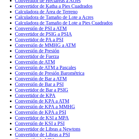
Convertidor de Hectáreas a Acres
Convertidor de Katha a Pies Cuadrados
Calculadora de Área de Terreno
Calculadora de Tamaño de Lote a Acres
Calculadora de Tamaño de Lote a Pies Cuadrados
Conversión de PSI a ATM
Convertidor de PSIG a PSIA
Convertidor de PA a PSI
Conversión de MMHG a ATM
Conversión de Presión
Convertidor de Fuerza
Conversión de ATM
Conversión de ATM a Pascales
Conversión de Presión Barométrica
Conversión de Bar a ATM
Conversión de Bar a PSI
Convertidor de Bar a PSIG
Convertidor de KPA
Conversión de KPA a ATM
Conversión de KPA a MMHG
Conversión de KPA a PSI
Convertidor de KSI a MPA
Conversión de KSI a PSI
Convertidor de Libras a Newtons
Convertidor de Libras a PSI