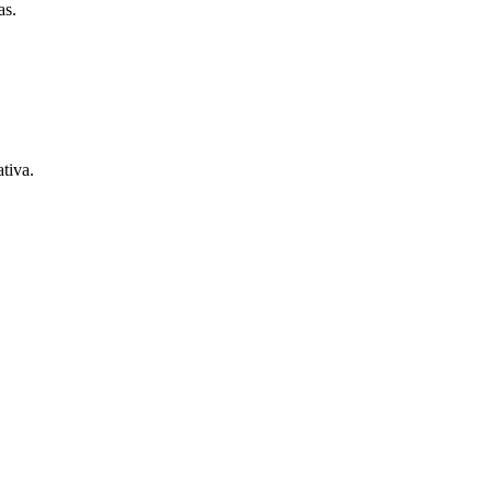
as.
tiva.