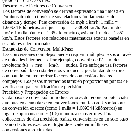
(3600 s) = 0.277778 m/s.
Desarrollo de Factores de Conversión
Los factores de conversión se derivan expresando una unidad en
términos de otra a través de sus relaciones fundamentales de
distancia y tiempo. Para conversión de mph a km/h: 1 milla =
1.60934 kilómetros, así que 1 mph = 1.60934 km/h. Para nudos a
km/h: 1 milla náutica = 1.852 kilómetros, así que 1 nudo = 1.852
km/h. Estos factores son relaciones matemáticas exactas basadas en
estándares internacionales.
Estrategias de Conversión Multi-Paso
Las conversiones complejas pueden requerir múltiples pasos a través
de unidades intermedias. Por ejemplo, convertir de ft/s a nudos
involucra: ft/s → m/s → km/h → nudos. Este enfoque usa factores
de conversión bien establecidos y reduce la posibilidad de errores
comparado con memorizar factores de conversión directos
complejos. Los pasos intermedios también proporcionan puntos de
verificación para verificación de precisión.
Precisión y Propagación de Errores
Cada paso de conversión introduce errores de redondeo potenciales
que pueden acumularse en conversiones multi-paso. Usar factores
de conversión exactos (como 1 milla = 1.609344 kilómetros) en
lugar de aproximaciones (1.6) minimiza estos errores. Para
aplicaciones de alta precisión, realiza conversiones en un solo paso
usando factores exactos en lugar de encadenar múltiples
conversiones aproximadas.