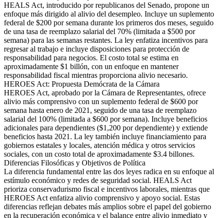
HEALS Act, introducido por republicanos del Senado, propone un
enfoque más dirigido al alivio del desempleo. Incluye un suplemento
federal de $200 por semana durante los primeros dos meses, seguido
de una tasa de reemplazo salarial del 70% (limitada a $500 por
semana) para las semanas restantes. La ley enfatiza incentivos para
regresar al trabajo e incluye disposiciones para protección de
responsabilidad para negocios. El costo total se estima en
aproximadamente $1 billón, con un enfoque en mantener
responsabilidad fiscal mientras proporciona alivio necesario.
HEROES Act: Propuesta Demócrata de la Cámara
HEROES Act, aprobado por la Cámara de Representantes, ofrece
alivio más comprensivo con un suplemento federal de $600 por
semana hasta enero de 2021, seguido de una tasa de reemplazo
salarial del 100% (limitada a $600 por semana). Incluye beneficios
adicionales para dependientes ($1,200 por dependiente) y extiende
beneficios hasta 2021. La ley también incluye financiamiento para
gobiernos estatales y locales, atención médica y otros servicios
sociales, con un costo total de aproximadamente $3.4 billones.
Diferencias Filosóficas y Objetivos de Política
La diferencia fundamental entre las dos leyes radica en su enfoque al
estímulo económico y redes de seguridad social. HEALS Act
prioriza conservadurismo fiscal e incentivos laborales, mientras que
HEROES Act enfatiza alivio comprensivo y apoyo social. Estas
diferencias reflejan debates más amplios sobre el papel del gobierno
en la recuperación económica y el balance entre alivio inmediato y