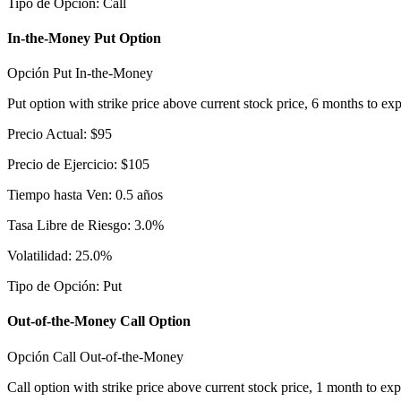
Tipo de Opción
:
Call
In-the-Money Put Option
Opción Put In-the-Money
Put option with strike price above current stock price, 6 months to exp
Precio Actual
:
$
95
Precio de Ejercicio
:
$
105
Tiempo hasta Ven
:
0.5
años
Tasa Libre de Riesgo
:
3.0
%
Volatilidad
:
25.0
%
Tipo de Opción
:
Put
Out-of-the-Money Call Option
Opción Call Out-of-the-Money
Call option with strike price above current stock price, 1 month to exp