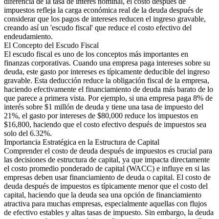
diferencia de la tasa de interés nominal, el costo después de
impuestos refleja la carga económica real de la deuda después de
considerar que los pagos de intereses reducen el ingreso gravable,
creando así un 'escudo fiscal' que reduce el costo efectivo del
endeudamiento.
El Concepto del Escudo Fiscal
El escudo fiscal es uno de los conceptos más importantes en
finanzas corporativas. Cuando una empresa paga intereses sobre su
deuda, este gasto por intereses es típicamente deducible del ingreso
gravable. Esta deducción reduce la obligación fiscal de la empresa,
haciendo efectivamente el financiamiento de deuda más barato de lo
que parece a primera vista. Por ejemplo, si una empresa paga 8% de
interés sobre $1 millón de deuda y tiene una tasa de impuesto del
21%, el gasto por intereses de $80,000 reduce los impuestos en
$16,800, haciendo que el costo efectivo después de impuestos sea
solo del 6.32%.
Importancia Estratégica en la Estructura de Capital
Comprender el costo de deuda después de impuestos es crucial para
las decisiones de estructura de capital, ya que impacta directamente
el costo promedio ponderado de capital (WACC) e influye en si las
empresas deben usar financiamiento de deuda o capital. El costo de
deuda después de impuestos es típicamente menor que el costo del
capital, haciendo que la deuda sea una opción de financiamiento
atractiva para muchas empresas, especialmente aquellas con flujos
de efectivo estables y altas tasas de impuesto. Sin embargo, la deuda