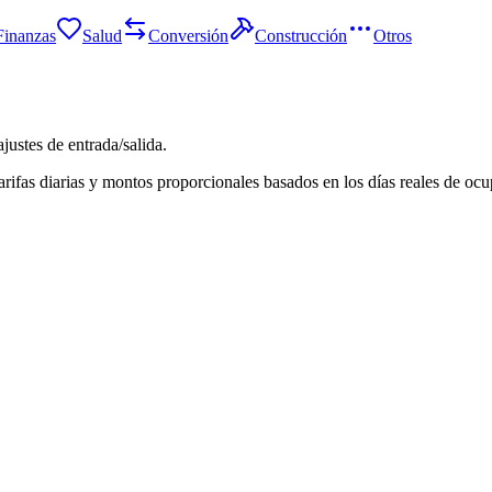
Finanzas
Salud
Conversión
Construcción
Otros
ajustes de entrada/salida.
rifas diarias y montos proporcionales basados en los días reales de ocu