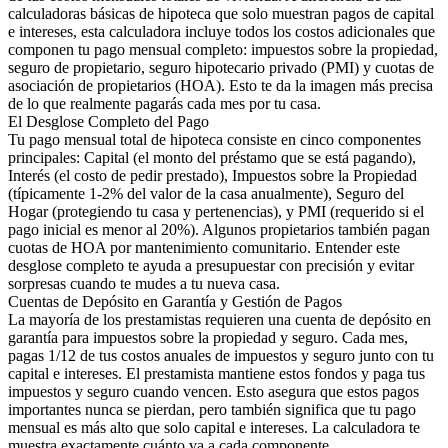
calculadoras básicas de hipoteca que solo muestran pagos de capital
e intereses, esta calculadora incluye todos los costos adicionales que
componen tu pago mensual completo: impuestos sobre la propiedad,
seguro de propietario, seguro hipotecario privado (PMI) y cuotas de
asociación de propietarios (HOA). Esto te da la imagen más precisa
de lo que realmente pagarás cada mes por tu casa.
El Desglose Completo del Pago
Tu pago mensual total de hipoteca consiste en cinco componentes
principales: Capital (el monto del préstamo que se está pagando),
Interés (el costo de pedir prestado), Impuestos sobre la Propiedad
(típicamente 1-2% del valor de la casa anualmente), Seguro del
Hogar (protegiendo tu casa y pertenencias), y PMI (requerido si el
pago inicial es menor al 20%). Algunos propietarios también pagan
cuotas de HOA por mantenimiento comunitario. Entender este
desglose completo te ayuda a presupuestar con precisión y evitar
sorpresas cuando te mudes a tu nueva casa.
Cuentas de Depósito en Garantía y Gestión de Pagos
La mayoría de los prestamistas requieren una cuenta de depósito en
garantía para impuestos sobre la propiedad y seguro. Cada mes,
pagas 1/12 de tus costos anuales de impuestos y seguro junto con tu
capital e intereses. El prestamista mantiene estos fondos y paga tus
impuestos y seguro cuando vencen. Esto asegura que estos pagos
importantes nunca se pierdan, pero también significa que tu pago
mensual es más alto que solo capital e intereses. La calculadora te
muestra exactamente cuánto va a cada componente.