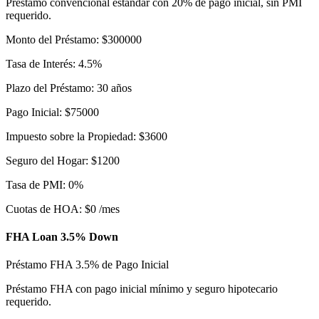
Préstamo convencional estándar con 20% de pago inicial, sin PMI
requerido.
Monto del Préstamo
:
$
300000
Tasa de Interés
:
4.5
%
Plazo del Préstamo
:
30
años
Pago Inicial
:
$
75000
Impuesto sobre la Propiedad
:
$
3600
Seguro del Hogar
:
$
1200
Tasa de PMI
:
0
%
Cuotas de HOA
:
$
0
/mes
FHA Loan 3.5% Down
Préstamo FHA 3.5% de Pago Inicial
Préstamo FHA con pago inicial mínimo y seguro hipotecario
requerido.