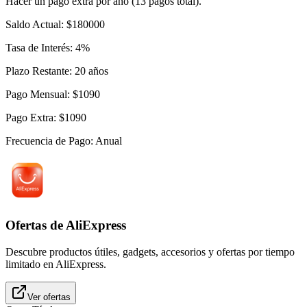
Hacer un pago extra por año (13 pagos total).
Saldo Actual
:
$
180000
Tasa de Interés
:
4
%
Plazo Restante
:
20
años
Pago Mensual
:
$
1090
Pago Extra
:
$
1090
Frecuencia de Pago
:
Anual
Ofertas de AliExpress
Descubre productos útiles, gadgets, accesorios y ofertas por tiempo
limitado en AliExpress.
Ver ofertas