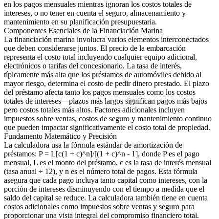
en los pagos mensuales mientras ignoran los costos totales de
intereses, o no tener en cuenta el seguro, almacenamiento y
mantenimiento en su planificación presupuestaria.
Componentes Esenciales de la Financiación Marina
La financiación marina involucra varios elementos interconectados
que deben considerarse juntos. El precio de la embarcación
representa el costo total incluyendo cualquier equipo adicional,
electrónicos o tarifas del concesionario. La tasa de interés,
típicamente más alta que los préstamos de automóviles debido al
mayor riesgo, determina el costo de pedir dinero prestado. El plazo
del préstamo afecta tanto los pagos mensuales como los costos
totales de intereses—plazos más largos significan pagos más bajos
pero costos totales más altos. Factores adicionales incluyen
impuestos sobre ventas, costos de seguro y mantenimiento continuo
que pueden impactar significativamente el costo total de propiedad.
Fundamento Matemático y Precisión
La calculadora usa la fórmula estándar de amortización de
préstamos: P = L[c(1 + c)^n]/[(1 + c)^n - 1], donde P es el pago
mensual, L es el monto del préstamo, c es la tasa de interés mensual
(tasa anual ÷ 12), y n es el número total de pagos. Esta fórmula
asegura que cada pago incluya tanto capital como intereses, con la
porción de intereses disminuyendo con el tiempo a medida que el
saldo del capital se reduce. La calculadora también tiene en cuenta
costos adicionales como impuestos sobre ventas y seguro para
proporcionar una vista integral del compromiso financiero total.