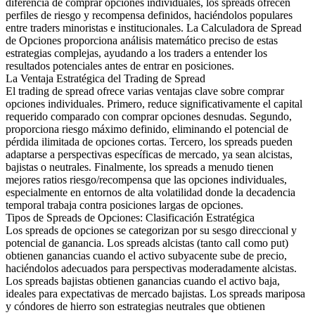
diferencia de comprar opciones individuales, los spreads ofrecen
perfiles de riesgo y recompensa definidos, haciéndolos populares
entre traders minoristas e institucionales. La Calculadora de Spread
de Opciones proporciona análisis matemático preciso de estas
estrategias complejas, ayudando a los traders a entender los
resultados potenciales antes de entrar en posiciones.
La Ventaja Estratégica del Trading de Spread
El trading de spread ofrece varias ventajas clave sobre comprar
opciones individuales. Primero, reduce significativamente el capital
requerido comparado con comprar opciones desnudas. Segundo,
proporciona riesgo máximo definido, eliminando el potencial de
pérdida ilimitada de opciones cortas. Tercero, los spreads pueden
adaptarse a perspectivas específicas de mercado, ya sean alcistas,
bajistas o neutrales. Finalmente, los spreads a menudo tienen
mejores ratios riesgo/recompensa que las opciones individuales,
especialmente en entornos de alta volatilidad donde la decadencia
temporal trabaja contra posiciones largas de opciones.
Tipos de Spreads de Opciones: Clasificación Estratégica
Los spreads de opciones se categorizan por su sesgo direccional y
potencial de ganancia. Los spreads alcistas (tanto call como put)
obtienen ganancias cuando el activo subyacente sube de precio,
haciéndolos adecuados para perspectivas moderadamente alcistas.
Los spreads bajistas obtienen ganancias cuando el activo baja,
ideales para expectativas de mercado bajistas. Los spreads mariposa
y cóndores de hierro son estrategias neutrales que obtienen