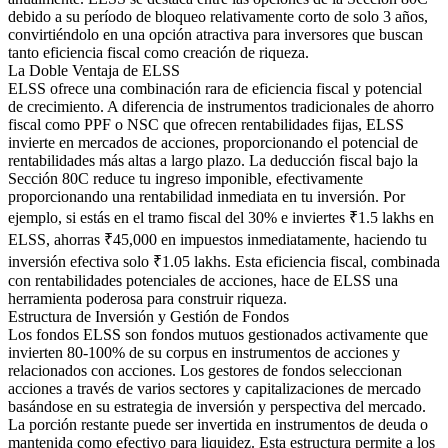
debido a su período de bloqueo relativamente corto de solo 3 años,
convirtiéndolo en una opción atractiva para inversores que buscan
tanto eficiencia fiscal como creación de riqueza.
La Doble Ventaja de ELSS
ELSS ofrece una combinación rara de eficiencia fiscal y potencial
de crecimiento. A diferencia de instrumentos tradicionales de ahorro
fiscal como PPF o NSC que ofrecen rentabilidades fijas, ELSS
invierte en mercados de acciones, proporcionando el potencial de
rentabilidades más altas a largo plazo. La deducción fiscal bajo la
Sección 80C reduce tu ingreso imponible, efectivamente
proporcionando una rentabilidad inmediata en tu inversión. Por
ejemplo, si estás en el tramo fiscal del 30% e inviertes ₹1.5 lakhs en
ELSS, ahorras ₹45,000 en impuestos inmediatamente, haciendo tu
inversión efectiva solo ₹1.05 lakhs. Esta eficiencia fiscal, combinada
con rentabilidades potenciales de acciones, hace de ELSS una
herramienta poderosa para construir riqueza.
Estructura de Inversión y Gestión de Fondos
Los fondos ELSS son fondos mutuos gestionados activamente que
invierten 80-100% de su corpus en instrumentos de acciones y
relacionados con acciones. Los gestores de fondos seleccionan
acciones a través de varios sectores y capitalizaciones de mercado
basándose en su estrategia de inversión y perspectiva del mercado.
La porción restante puede ser invertida en instrumentos de deuda o
mantenida como efectivo para liquidez. Esta estructura permite a los