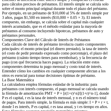
para cálculos precisos de préstamos. El interés simple se calcula solo
sobre el monto principal original durante todo el plazo del préstamo.
Por ejemplo, en un préstamo de $10,000 al 5% de interés simple por
3 años, pagas $1,500 en interés ($10,000 × 0.05 × 3). El interés
compuesto, sin embargo, se calcula sobre el capital más cualquier
interés acumulado, que es el método estándar para la mayoría de
préstamos al consumo incluyendo hipotecas, préstamos de auto y
préstamos personales.
Componentes Clave del Cálculo de Interés de Préstamos
Cada cálculo de interés de préstamo involucra cuatro componentes
principales: el monto principal (el dinero prestado), la tasa de interés
(el costo de pedir prestado expresado como porcentaje), el plazo del
préstamo (cuánto tiempo tienes para reembolsar), y la frecuencia de
pago (con qué frecuencia haces pagos). La relación entre estos
componentes determina tu pago mensual y costo total de interés.
Entender cómo los cambios en cualquier componente afectan a los
otros es esencial para tomar decisiones óptimas de préstamo.
La Base Matemática
La calculadora emplea fórmulas estándar de la industria: para
préstamos con interés compuesto, el pago mensual se calcula usando
la fórmula de amortización PMT = P × [r(1+r)^n]/[(1+r)^n-1], donde
P es el capital, r es la tasa de interés mensual, y n es el número total
de pagos. Para interés simple, la fórmula es más simple: I = P × r × t,
donde I es interés, P es capital, r es tasa anual, y t es tiempo en años.