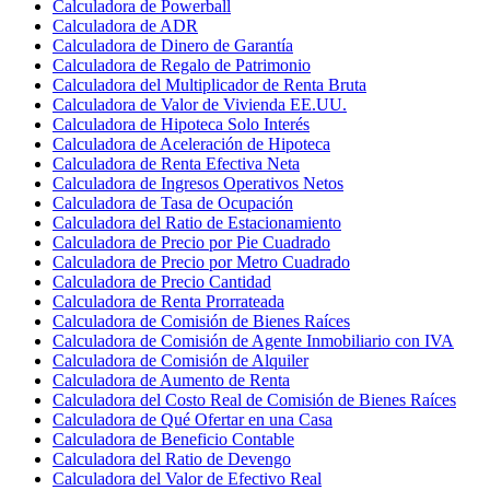
Calculadora de Powerball
Calculadora de ADR
Calculadora de Dinero de Garantía
Calculadora de Regalo de Patrimonio
Calculadora del Multiplicador de Renta Bruta
Calculadora de Valor de Vivienda EE.UU.
Calculadora de Hipoteca Solo Interés
Calculadora de Aceleración de Hipoteca
Calculadora de Renta Efectiva Neta
Calculadora de Ingresos Operativos Netos
Calculadora de Tasa de Ocupación
Calculadora del Ratio de Estacionamiento
Calculadora de Precio por Pie Cuadrado
Calculadora de Precio por Metro Cuadrado
Calculadora de Precio Cantidad
Calculadora de Renta Prorrateada
Calculadora de Comisión de Bienes Raíces
Calculadora de Comisión de Agente Inmobiliario con IVA
Calculadora de Comisión de Alquiler
Calculadora de Aumento de Renta
Calculadora del Costo Real de Comisión de Bienes Raíces
Calculadora de Qué Ofertar en una Casa
Calculadora de Beneficio Contable
Calculadora del Ratio de Devengo
Calculadora del Valor de Efectivo Real