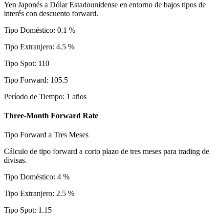
Yen Japonés a Dólar Estadounidense en entorno de bajos tipos de
interés con descuento forward.
Tipo Doméstico
:
0.1
%
Tipo Extranjero
:
4.5
%
Tipo Spot
:
110
Tipo Forward
:
105.5
Período de Tiempo
:
1
años
Three-Month Forward Rate
Tipo Forward a Tres Meses
Cálculo de tipo forward a corto plazo de tres meses para trading de
divisas.
Tipo Doméstico
:
4
%
Tipo Extranjero
:
2.5
%
Tipo Spot
:
1.15