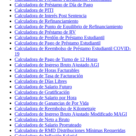
Calculadora de Préstamo de Día de Pago
Calculadora de PITI
Calculadora de Interés Post Sentencia
Calculadora de Refinanciamiento
Calculadora de Punto de Equilibrio de Refinanciamiento
Calculadora de Préstamo de RV
Calculadora de Perdón de Préstamo Estudiantil
Calculadora de Pago de Préstamo Estudiantil
Calculadora de Reembolso de Préstamo Estudiantil COVID-
19
Calculadora de Pago de Turno de 12 Horas
Calculadora de Ingreso Bruto Ajustado AGI
Calculadora de Horas Facturables
Calculadora de Tasa de Facturación
Calculadora de Días Libres
Calculadora de Salario Futuro
Calculadora de Gratificación
Calculadora de Salario por Hora
Calculadora de Ganancias de Por Vida
Calculadora de Reembolso de Kilometraje
Calculadora de Ingreso Bruto Ajustado Modificado MAGI
Calculadora de Neto a Bruto
Calculadora de Salario Prorrateado
Calculadora de RMD Distribuciones Mínimas Requeridas
Calculadora de Inflación Salarial