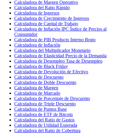
Calculadora de Margen Operativo
Calculadora del Ratio Rápido
Calculadora de Ingresos
Calculadora de Crecimiento de Ingresos
Calculadora de Capital de Trabajo
Calculadora de Inflación IPC Índice de Precios al
Consumidor
Calculadora de PIB Producto Interno Bruto
Calculadora de Inflación
Calculadora del Multiplicador Monetario
Calculadora de Elasticidad Precio de la Demanda
Calculadora de Desempleo Tasa de Desempleo
Calculadora de Black Friday
Calculadora de Devolución de Efectivo
Calculadora de Descuento
Calculadora de Doble Descuento
Calculadora de Margen
Calculadora de Marcado
Calculadora de Porcentaje de Descuento
Calculadora de Triple Descuento
Calculadora de Puntos Base
Calculadora de ETF de Bitcoin
Calculadora del Ratio de Gastos
Calculadora de Utilidad Esperada
Calculadora del Ratio de Cobertura