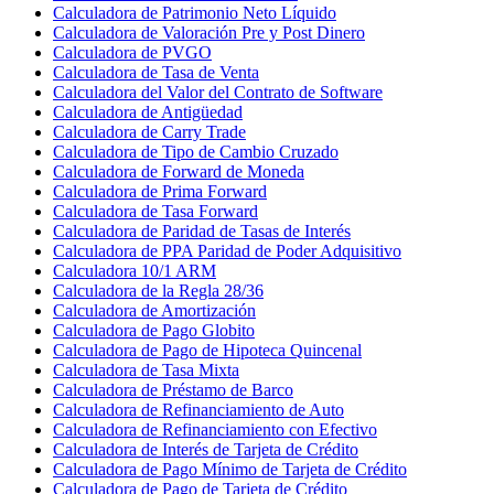
Calculadora de Patrimonio Neto Líquido
Calculadora de Valoración Pre y Post Dinero
Calculadora de PVGO
Calculadora de Tasa de Venta
Calculadora del Valor del Contrato de Software
Calculadora de Antigüedad
Calculadora de Carry Trade
Calculadora de Tipo de Cambio Cruzado
Calculadora de Forward de Moneda
Calculadora de Prima Forward
Calculadora de Tasa Forward
Calculadora de Paridad de Tasas de Interés
Calculadora de PPA Paridad de Poder Adquisitivo
Calculadora 10/1 ARM
Calculadora de la Regla 28/36
Calculadora de Amortización
Calculadora de Pago Globito
Calculadora de Pago de Hipoteca Quincenal
Calculadora de Tasa Mixta
Calculadora de Préstamo de Barco
Calculadora de Refinanciamiento de Auto
Calculadora de Refinanciamiento con Efectivo
Calculadora de Interés de Tarjeta de Crédito
Calculadora de Pago Mínimo de Tarjeta de Crédito
Calculadora de Pago de Tarjeta de Crédito