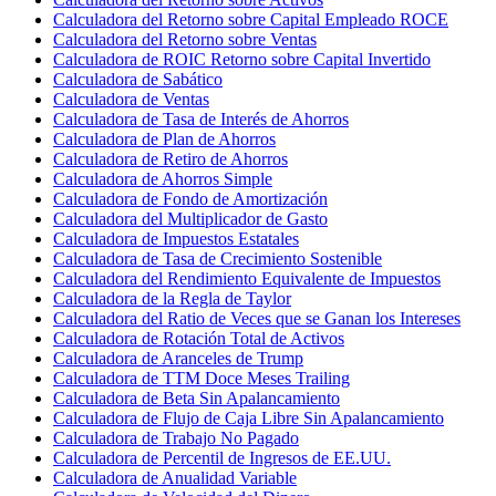
Calculadora del Retorno sobre Capital Empleado ROCE
Calculadora del Retorno sobre Ventas
Calculadora de ROIC Retorno sobre Capital Invertido
Calculadora de Sabático
Calculadora de Ventas
Calculadora de Tasa de Interés de Ahorros
Calculadora de Plan de Ahorros
Calculadora de Retiro de Ahorros
Calculadora de Ahorros Simple
Calculadora de Fondo de Amortización
Calculadora del Multiplicador de Gasto
Calculadora de Impuestos Estatales
Calculadora de Tasa de Crecimiento Sostenible
Calculadora del Rendimiento Equivalente de Impuestos
Calculadora de la Regla de Taylor
Calculadora del Ratio de Veces que se Ganan los Intereses
Calculadora de Rotación Total de Activos
Calculadora de Aranceles de Trump
Calculadora de TTM Doce Meses Trailing
Calculadora de Beta Sin Apalancamiento
Calculadora de Flujo de Caja Libre Sin Apalancamiento
Calculadora de Trabajo No Pagado
Calculadora de Percentil de Ingresos de EE.UU.
Calculadora de Anualidad Variable