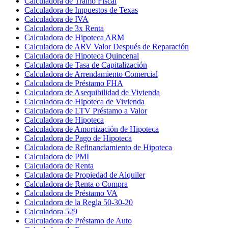
Calculadora de Tramo Fiscal
Calculadora de Impuestos de Texas
Calculadora de IVA
Calculadora de 3x Renta
Calculadora de Hipoteca ARM
Calculadora de ARV Valor Después de Reparación
Calculadora de Hipoteca Quincenal
Calculadora de Tasa de Capitalización
Calculadora de Arrendamiento Comercial
Calculadora de Préstamo FHA
Calculadora de Asequibilidad de Vivienda
Calculadora de Hipoteca de Vivienda
Calculadora de LTV Préstamo a Valor
Calculadora de Hipoteca
Calculadora de Amortización de Hipoteca
Calculadora de Pago de Hipoteca
Calculadora de Refinanciamiento de Hipoteca
Calculadora de PMI
Calculadora de Renta
Calculadora de Propiedad de Alquiler
Calculadora de Renta o Compra
Calculadora de Préstamo VA
Calculadora de la Regla 50-30-20
Calculadora 529
Calculadora de Préstamo de Auto