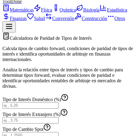
ToolDone
Matemáticas
Física
Química
Biología
Estadística
Finanzas
Salud
Conversión
Construcción
Otros
Calculadora de Paridad de Tipos de Interés
Calcula tipos de cambio forward, condiciones de paridad de tipos de
interés e identifica oportunidades de arbitraje en finanzas
internacionales.
Analiza la relación entre tipos de interés y tipos de cambio para
determinar tipos forward, evaluar condiciones de paridad e
identificar oportunidades rentables de arbitraje en mercados de
divisas.
Tipo de Interés Doméstico (%)
Tipo de Interés Extranjero (%)
Tipo de Cambio Spot