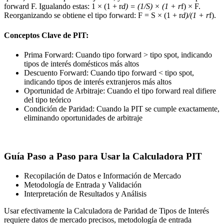
forward F. Igualando estas: 1 × (1 + r
d) = (1/S) × (1 + r
f) × F.
Reorganizando se obtiene el tipo forward: F = S × (1 + r
d)/(1 + r
f).
Conceptos Clave de PIT:
Prima Forward: Cuando tipo forward > tipo spot, indicando
tipos de interés domésticos más altos
Descuento Forward: Cuando tipo forward < tipo spot,
indicando tipos de interés extranjeros más altos
Oportunidad de Arbitraje: Cuando el tipo forward real difiere
del tipo teórico
Condición de Paridad: Cuando la PIT se cumple exactamente,
eliminando oportunidades de arbitraje
Guía Paso a Paso para Usar la Calculadora PIT
Recopilación de Datos e Información de Mercado
Metodología de Entrada y Validación
Interpretación de Resultados y Análisis
Usar efectivamente la Calculadora de Paridad de Tipos de Interés
requiere datos de mercado precisos, metodología de entrada