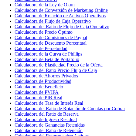
Calculadora de la Ley de Okun
Calculadora de Conversión de Marketing Online
Calculadora de Rotación de Activos Operativos
Calculadora de Flujo de Caja Operativo
Calculadora del Ratio de Flujo de Caja Operativo
Calculadora de Precio Óptimo
Calculadora de Comisiones de Paypal
Calculadora de Descuento Porcentual
Calculadora de Perpetuidad
Calculadora de la Curva de Phillips
Calculadora de Beta de Portafolio
Calculadora de Elasticidad Precio de la Oferta
Calculadora del Ratio Precio-Flujo de Caja
Calculadora de Ahorros Privados
Calculadora de Productividad
Calculadora de Beneficio
Calculadora de PVIFA
Calculadora de PIB Real
Calculadora de Tasa de Interés Real
Calculadora del Ratio de Rotación de Cuentas por Cobrar
Calculadora del Ratio de Reserva
Calculadora de Ingreso Residual
Calculadora de Ganancias Retenidas
Calculadora del Ratio de Retención
Calculadora del Retorno sobre Activos