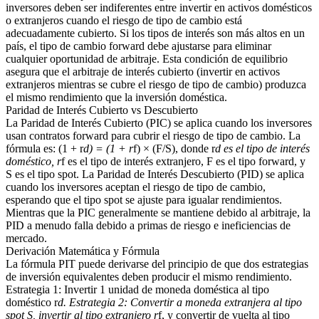
inversores deben ser indiferentes entre invertir en activos domésticos
o extranjeros cuando el riesgo de tipo de cambio está
adecuadamente cubierto. Si los tipos de interés son más altos en un
país, el tipo de cambio forward debe ajustarse para eliminar
cualquier oportunidad de arbitraje. Esta condición de equilibrio
asegura que el arbitraje de interés cubierto (invertir en activos
extranjeros mientras se cubre el riesgo de tipo de cambio) produzca
el mismo rendimiento que la inversión doméstica.
Paridad de Interés Cubierto vs Descubierto
La Paridad de Interés Cubierto (PIC) se aplica cuando los inversores
usan contratos forward para cubrir el riesgo de tipo de cambio. La
fórmula es: (1 + r
d) = (1 + r
f) × (F/S), donde r
d es el tipo de interés
doméstico, r
f es el tipo de interés extranjero, F es el tipo forward, y
S es el tipo spot. La Paridad de Interés Descubierto (PID) se aplica
cuando los inversores aceptan el riesgo de tipo de cambio,
esperando que el tipo spot se ajuste para igualar rendimientos.
Mientras que la PIC generalmente se mantiene debido al arbitraje, la
PID a menudo falla debido a primas de riesgo e ineficiencias de
mercado.
Derivación Matemática y Fórmula
La fórmula PIT puede derivarse del principio de que dos estrategias
de inversión equivalentes deben producir el mismo rendimiento.
Estrategia 1: Invertir 1 unidad de moneda doméstica al tipo
doméstico r
d. Estrategia 2: Convertir a moneda extranjera al tipo
spot S, invertir al tipo extranjero r
f, y convertir de vuelta al tipo