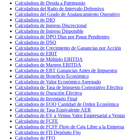
Calculadora de Deuda a Patrimonio
Calculadora del Ratio de Intervalo Defensivo
Calculadora del Grado de Apalancamiento Operativo
Calculadora de DIO
Calculadora de Ingreso Discrecional
Calculadora de Ingreso Disponible
Calculadora de DPO Días por Pagar Pendientes
Calculadora de DSO
Calculadora de Crecimiento de Ganancias por Acción
Calculadora de EBIT
Calculadora de Múltiplo EBITDA
Calculadora de Margen EBITDA
Calculadora de EBT Ganancias Antes de Impuestos
Calculadora de Beneficio Económico
Calculadora de Valor Económico Agregado
Calculadora de Tasa de Impuesto Corporativo Efectiva
Calculadora de Duración Efectiva
Calculadora de Inventario Final
Calculadora de EOQ Cantidad de Orden Económica
Calculadora de Tasa Equivalente AER
Calculadora de EV a Ventas Valor Empresarial a Ventas
Calculadora de FCFE
Calculadora de FCFF Flujo de Caja Libre a la Empresa
Calculadora de FD Depósito Fijo
Calculadora de FFO