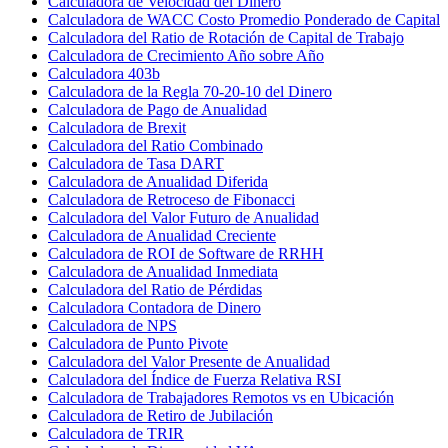
Calculadora de Velocidad del Dinero
Calculadora de WACC Costo Promedio Ponderado de Capital
Calculadora del Ratio de Rotación de Capital de Trabajo
Calculadora de Crecimiento Año sobre Año
Calculadora 403b
Calculadora de la Regla 70-20-10 del Dinero
Calculadora de Pago de Anualidad
Calculadora de Brexit
Calculadora del Ratio Combinado
Calculadora de Tasa DART
Calculadora de Anualidad Diferida
Calculadora de Retroceso de Fibonacci
Calculadora del Valor Futuro de Anualidad
Calculadora de Anualidad Creciente
Calculadora de ROI de Software de RRHH
Calculadora de Anualidad Inmediata
Calculadora del Ratio de Pérdidas
Calculadora Contadora de Dinero
Calculadora de NPS
Calculadora de Punto Pivote
Calculadora del Valor Presente de Anualidad
Calculadora del Índice de Fuerza Relativa RSI
Calculadora de Trabajadores Remotos vs en Ubicación
Calculadora de Retiro de Jubilación
Calculadora de TRIR