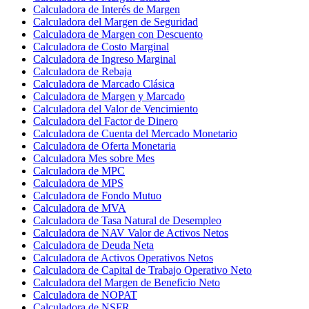
Calculadora de Interés de Margen
Calculadora del Margen de Seguridad
Calculadora de Margen con Descuento
Calculadora de Costo Marginal
Calculadora de Ingreso Marginal
Calculadora de Rebaja
Calculadora de Marcado Clásica
Calculadora de Margen y Marcado
Calculadora del Valor de Vencimiento
Calculadora del Factor de Dinero
Calculadora de Cuenta del Mercado Monetario
Calculadora de Oferta Monetaria
Calculadora Mes sobre Mes
Calculadora de MPC
Calculadora de MPS
Calculadora de Fondo Mutuo
Calculadora de MVA
Calculadora de Tasa Natural de Desempleo
Calculadora de NAV Valor de Activos Netos
Calculadora de Deuda Neta
Calculadora de Activos Operativos Netos
Calculadora de Capital de Trabajo Operativo Neto
Calculadora del Margen de Beneficio Neto
Calculadora de NOPAT
Calculadora de NSFR