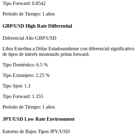
Tipo Forward
:
0.8542
Período de Tiempo
:
1
años
GBP/USD High Rate Differential
Diferencial Alto GBP/USD
Libra Esterlina a Dólar Estadounidense con diferencial significativo
de tipos de interés mostrando prima forward.
Tipo Doméstico
:
6.5
%
Tipo Extranjero
:
2.25
%
Tipo Spot
:
1.3
Tipo Forward
:
1.355
Período de Tiempo
:
1
años
JPY/USD Low Rate Environment
Entorno de Bajos Tipos JPY/USD