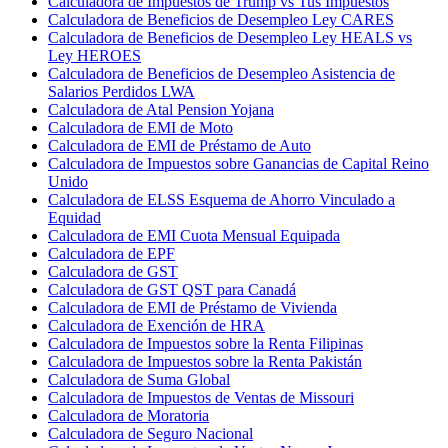
Calculadora de Impuestos de Trump vs Tus Impuestos
Calculadora de Beneficios de Desempleo Ley CARES
Calculadora de Beneficios de Desempleo Ley HEALS vs
Ley HEROES
Calculadora de Beneficios de Desempleo Asistencia de
Salarios Perdidos LWA
Calculadora de Atal Pension Yojana
Calculadora de EMI de Moto
Calculadora de EMI de Préstamo de Auto
Calculadora de Impuestos sobre Ganancias de Capital Reino
Unido
Calculadora de ELSS Esquema de Ahorro Vinculado a
Equidad
Calculadora de EMI Cuota Mensual Equipada
Calculadora de EPF
Calculadora de GST
Calculadora de GST QST para Canadá
Calculadora de EMI de Préstamo de Vivienda
Calculadora de Exención de HRA
Calculadora de Impuestos sobre la Renta Filipinas
Calculadora de Impuestos sobre la Renta Pakistán
Calculadora de Suma Global
Calculadora de Impuestos de Ventas de Missouri
Calculadora de Moratoria
Calculadora de Seguro Nacional