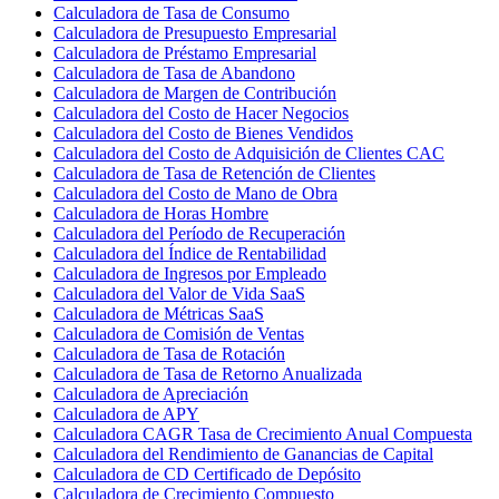
Calculadora de Tasa de Consumo
Calculadora de Presupuesto Empresarial
Calculadora de Préstamo Empresarial
Calculadora de Tasa de Abandono
Calculadora de Margen de Contribución
Calculadora del Costo de Hacer Negocios
Calculadora del Costo de Bienes Vendidos
Calculadora del Costo de Adquisición de Clientes CAC
Calculadora de Tasa de Retención de Clientes
Calculadora del Costo de Mano de Obra
Calculadora de Horas Hombre
Calculadora del Período de Recuperación
Calculadora del Índice de Rentabilidad
Calculadora de Ingresos por Empleado
Calculadora del Valor de Vida SaaS
Calculadora de Métricas SaaS
Calculadora de Comisión de Ventas
Calculadora de Tasa de Rotación
Calculadora de Tasa de Retorno Anualizada
Calculadora de Apreciación
Calculadora de APY
Calculadora CAGR Tasa de Crecimiento Anual Compuesta
Calculadora del Rendimiento de Ganancias de Capital
Calculadora de CD Certificado de Depósito
Calculadora de Crecimiento Compuesto