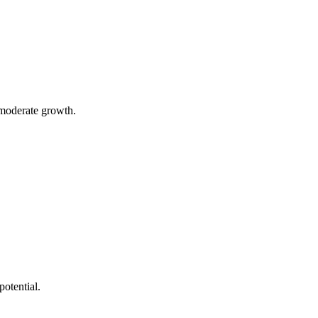
 moderate growth.
otential.