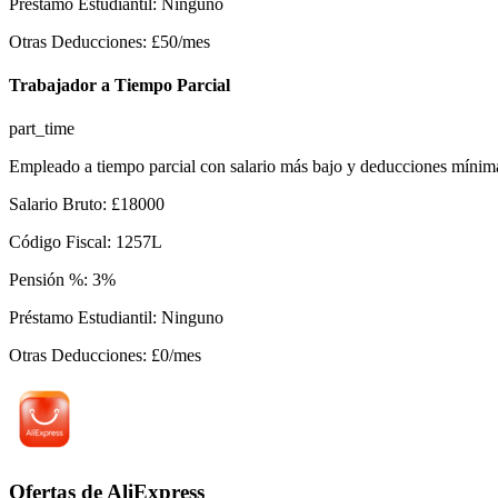
Préstamo Estudiantil
:
Ninguno
Otras Deducciones
:
£
50
/mes
Trabajador a Tiempo Parcial
part_time
Empleado a tiempo parcial con salario más bajo y deducciones mínim
Salario Bruto
:
£
18000
Código Fiscal
:
1257L
Pensión %
:
3
%
Préstamo Estudiantil
:
Ninguno
Otras Deducciones
:
£
0
/mes
Ofertas de AliExpress