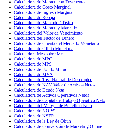
Calculadora de Margen con Descuento
Calculadora de Costo Marginal
Calculadora de Ingreso Marginal
Calculadora de Rebaja
Calculadora de Marcado Clásica
Calculadora de Margen y Marcado
Calculadora del Valor de Vencimiento
Calculadora del Factor de Dinero
Calculadora de Cuenta del Mercado Monetario
Calculadora de Oferta Monetaria
Calculadora Mes sobre Mes
Calculadora de MPC
Calculadora de MPS
Calculadora de Fondo Mutuo
Calculadora de MVA
Calculadora de Tasa Natural de Desempleo
Calculadora de NAV Valor de Activos Netos
Calculadora de Deuda Neta
Calculadora de Activos Operativos Netos
Calculadora de Capital de Trabajo Operativo Neto
Calculadora del Margen de Beneficio Neto
Calculadora de NOPAT
Calculadora de NSFR
Calculadora de la Ley de Okun
Calculadora de Conversión de Marketing Online