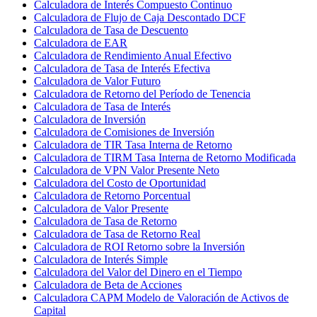
Calculadora de Interés Compuesto Continuo
Calculadora de Flujo de Caja Descontado DCF
Calculadora de Tasa de Descuento
Calculadora de EAR
Calculadora de Rendimiento Anual Efectivo
Calculadora de Tasa de Interés Efectiva
Calculadora de Valor Futuro
Calculadora de Retorno del Período de Tenencia
Calculadora de Tasa de Interés
Calculadora de Inversión
Calculadora de Comisiones de Inversión
Calculadora de TIR Tasa Interna de Retorno
Calculadora de TIRM Tasa Interna de Retorno Modificada
Calculadora de VPN Valor Presente Neto
Calculadora del Costo de Oportunidad
Calculadora de Retorno Porcentual
Calculadora de Valor Presente
Calculadora de Tasa de Retorno
Calculadora de Tasa de Retorno Real
Calculadora de ROI Retorno sobre la Inversión
Calculadora de Interés Simple
Calculadora del Valor del Dinero en el Tiempo
Calculadora de Beta de Acciones
Calculadora CAPM Modelo de Valoración de Activos de
Capital