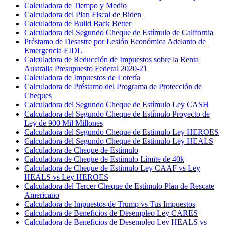
Calculadora de Tiempo y Medio
Calculadora del Plan Fiscal de Biden
Calculadora de Build Back Better
Calculadora del Segundo Cheque de Estímulo de California
Préstamo de Desastre por Lesión Económica Adelanto de
Emergencia EIDL
Calculadora de Reducción de Impuestos sobre la Renta
Australia Presupuesto Federal 2020-21
Calculadora de Impuestos de Lotería
Calculadora de Préstamo del Programa de Protección de
Cheques
Calculadora del Segundo Cheque de Estímulo Ley CASH
Calculadora del Segundo Cheque de Estímulo Proyecto de
Ley de 900 Mil Millones
Calculadora del Segundo Cheque de Estímulo Ley HEROES
Calculadora del Segundo Cheque de Estímulo Ley HEALS
Calculadora de Cheque de Estímulo
Calculadora de Cheque de Estímulo Límite de 40k
Calculadora de Cheque de Estímulo Ley CAAF vs Ley
HEALS vs Ley HEROES
Calculadora del Tercer Cheque de Estímulo Plan de Rescate
Americano
Calculadora de Impuestos de Trump vs Tus Impuestos
Calculadora de Beneficios de Desempleo Ley CARES
Calculadora de Beneficios de Desempleo Ley HEALS vs