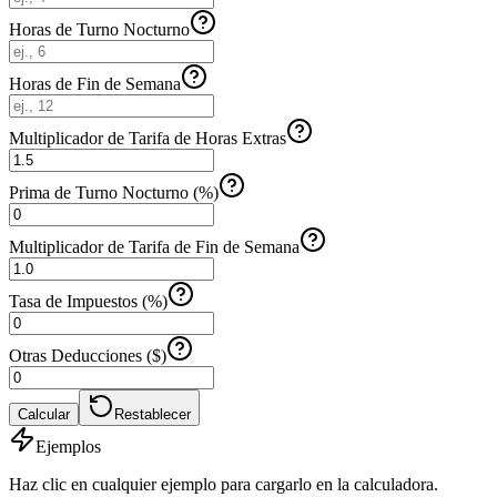
Horas de Turno Nocturno
Horas de Fin de Semana
Multiplicador de Tarifa de Horas Extras
Prima de Turno Nocturno (%)
Multiplicador de Tarifa de Fin de Semana
Tasa de Impuestos (%)
Otras Deducciones ($)
Calcular
Restablecer
Ejemplos
Haz clic en cualquier ejemplo para cargarlo en la calculadora.