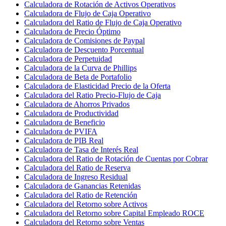
Calculadora de Rotación de Activos Operativos
Calculadora de Flujo de Caja Operativo
Calculadora del Ratio de Flujo de Caja Operativo
Calculadora de Precio Óptimo
Calculadora de Comisiones de Paypal
Calculadora de Descuento Porcentual
Calculadora de Perpetuidad
Calculadora de la Curva de Phillips
Calculadora de Beta de Portafolio
Calculadora de Elasticidad Precio de la Oferta
Calculadora del Ratio Precio-Flujo de Caja
Calculadora de Ahorros Privados
Calculadora de Productividad
Calculadora de Beneficio
Calculadora de PVIFA
Calculadora de PIB Real
Calculadora de Tasa de Interés Real
Calculadora del Ratio de Rotación de Cuentas por Cobrar
Calculadora del Ratio de Reserva
Calculadora de Ingreso Residual
Calculadora de Ganancias Retenidas
Calculadora del Ratio de Retención
Calculadora del Retorno sobre Activos
Calculadora del Retorno sobre Capital Empleado ROCE
Calculadora del Retorno sobre Ventas