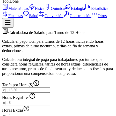
ToolDone
Matemáticas
Física
Química
Biología
Estadística
Finanzas
Salud
Conversión
Construcción
Otros
Calculadora de Salario para Turno de 12 Horas
Calcula el pago total para turnos de 12 horas incluyendo horas
extras, primas de turno nocturno, tarifas de fin de semana y
deducciones.
Calculadora integral de pago para trabajadores por turnos que
considera horas regulares, tarifas de horas extras, diferenciales de
turno nocturno, primas de fin de semana y deducciones fiscales para
proporcionar una compensación total precisa.
Tarifa por Hora ($)
Horas Regulares
Horas Extras