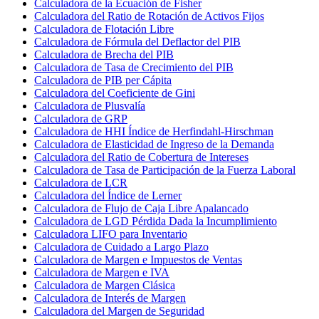
Calculadora de la Ecuación de Fisher
Calculadora del Ratio de Rotación de Activos Fijos
Calculadora de Flotación Libre
Calculadora de Fórmula del Deflactor del PIB
Calculadora de Brecha del PIB
Calculadora de Tasa de Crecimiento del PIB
Calculadora de PIB per Cápita
Calculadora del Coeficiente de Gini
Calculadora de Plusvalía
Calculadora de GRP
Calculadora de HHI Índice de Herfindahl-Hirschman
Calculadora de Elasticidad de Ingreso de la Demanda
Calculadora del Ratio de Cobertura de Intereses
Calculadora de Tasa de Participación de la Fuerza Laboral
Calculadora de LCR
Calculadora del Índice de Lerner
Calculadora de Flujo de Caja Libre Apalancado
Calculadora de LGD Pérdida Dada la Incumplimiento
Calculadora LIFO para Inventario
Calculadora de Cuidado a Largo Plazo
Calculadora de Margen e Impuestos de Ventas
Calculadora de Margen e IVA
Calculadora de Margen Clásica
Calculadora de Interés de Margen
Calculadora del Margen de Seguridad