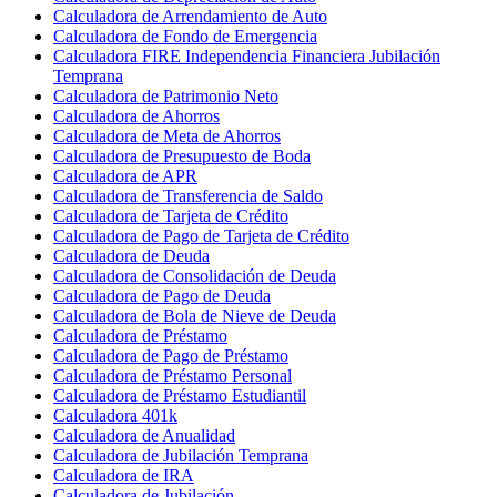
Calculadora de Arrendamiento de Auto
Calculadora de Fondo de Emergencia
Calculadora FIRE Independencia Financiera Jubilación
Temprana
Calculadora de Patrimonio Neto
Calculadora de Ahorros
Calculadora de Meta de Ahorros
Calculadora de Presupuesto de Boda
Calculadora de APR
Calculadora de Transferencia de Saldo
Calculadora de Tarjeta de Crédito
Calculadora de Pago de Tarjeta de Crédito
Calculadora de Deuda
Calculadora de Consolidación de Deuda
Calculadora de Pago de Deuda
Calculadora de Bola de Nieve de Deuda
Calculadora de Préstamo
Calculadora de Pago de Préstamo
Calculadora de Préstamo Personal
Calculadora de Préstamo Estudiantil
Calculadora 401k
Calculadora de Anualidad
Calculadora de Jubilación Temprana
Calculadora de IRA
Calculadora de Jubilación