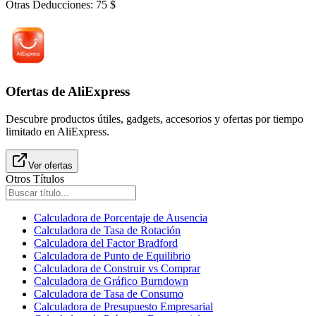
Otras Deducciones
:
75
$
Ofertas de AliExpress
Descubre productos útiles, gadgets, accesorios y ofertas por tiempo
limitado en AliExpress.
Ver ofertas
Otros Títulos
Calculadora de Porcentaje de Ausencia
Calculadora de Tasa de Rotación
Calculadora del Factor Bradford
Calculadora de Punto de Equilibrio
Calculadora de Construir vs Comprar
Calculadora de Gráfico Burndown
Calculadora de Tasa de Consumo
Calculadora de Presupuesto Empresarial