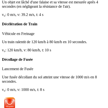
Un objet est lâché d'une falaise et sa vitesse est mesurée après 4
secondes (en négligeant la résistance de l'air).
v₀
:
0
m/s
,
v
:
39.2
m/s
,
t
:
4
s
Décélération de Train
Véhicule en Freinage
Un train ralentit de 120 km/h à 80 km/h en 10 secondes.
v₀
:
120
km/h
,
v
:
80
km/h
,
t
:
10
s
Décollage de Fusée
Lancement de Fusée
Une fusée décollant du sol atteint une vitesse de 1000 m/s en 8
secondes.
v₀
:
0
m/s
,
v
:
1000
m/s
,
t
:
8
s