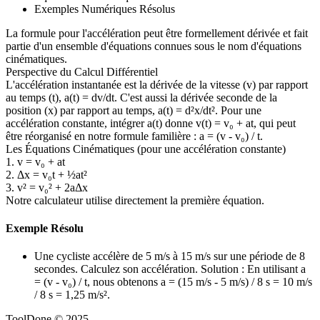
Exemples Numériques Résolus
La formule pour l'accélération peut être formellement dérivée et fait
partie d'un ensemble d'équations connues sous le nom d'équations
cinématiques.
Perspective du Calcul Différentiel
L'accélération instantanée est la dérivée de la vitesse (v) par rapport
au temps (t), a(t) = dv/dt. C'est aussi la dérivée seconde de la
position (x) par rapport au temps, a(t) = d²x/dt². Pour une
accélération constante, intégrer a(t) donne v(t) = v₀ + at, qui peut
être réorganisé en notre formule familière : a = (v - v₀) / t.
Les Équations Cinématiques (pour une accélération constante)
1. v = v₀ + at
2. Δx = v₀t + ½at²
3. v² = v₀² + 2aΔx
Notre calculateur utilise directement la première équation.
Exemple Résolu
Une cycliste accélère de 5 m/s à 15 m/s sur une période de 8
secondes. Calculez son accélération. Solution : En utilisant a
= (v - v₀) / t, nous obtenons a = (15 m/s - 5 m/s) / 8 s = 10 m/s
/ 8 s = 1,25 m/s².
ToolDone © 2025