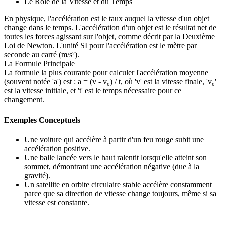
Le Rôle de la Vitesse et du Temps
En physique, l'accélération est le taux auquel la vitesse d'un objet
change dans le temps. L'accélération d'un objet est le résultat net de
toutes les forces agissant sur l'objet, comme décrit par la Deuxième
Loi de Newton. L'unité SI pour l'accélération est le mètre par
seconde au carré (m/s²).
La Formule Principale
La formule la plus courante pour calculer l'accélération moyenne
(souvent notée 'a') est : a = (v - v₀) / t, où 'v' est la vitesse finale, 'v₀'
est la vitesse initiale, et 't' est le temps nécessaire pour ce
changement.
Exemples Conceptuels
Une voiture qui accélère à partir d'un feu rouge subit une
accélération positive.
Une balle lancée vers le haut ralentit lorsqu'elle atteint son
sommet, démontrant une accélération négative (due à la
gravité).
Un satellite en orbite circulaire stable accélère constamment
parce que sa direction de vitesse change toujours, même si sa
vitesse est constante.