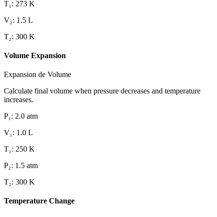
T₁
:
273
K
V₂
:
1.5
L
T₂
:
300
K
Volume Expansion
Expansion de Volume
Calculate final volume when pressure decreases and temperature
increases.
P₁
:
2.0
atm
V₁
:
1.0
L
T₁
:
250
K
P₂
:
1.5
atm
T₂
:
300
K
Temperature Change