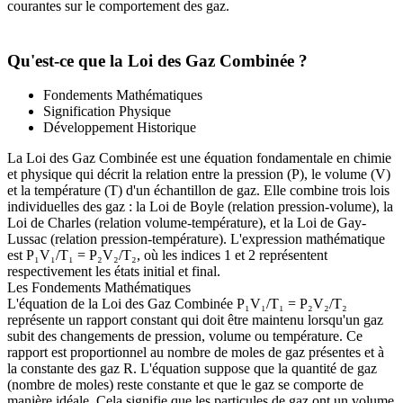
courantes sur le comportement des gaz.
Qu'est-ce que la Loi des Gaz Combinée ?
Fondements Mathématiques
Signification Physique
Développement Historique
La Loi des Gaz Combinée est une équation fondamentale en chimie
et physique qui décrit la relation entre la pression (P), le volume (V)
et la température (T) d'un échantillon de gaz. Elle combine trois lois
individuelles des gaz : la Loi de Boyle (relation pression-volume), la
Loi de Charles (relation volume-température), et la Loi de Gay-
Lussac (relation pression-température). L'expression mathématique
est P₁V₁/T₁ = P₂V₂/T₂, où les indices 1 et 2 représentent
respectivement les états initial et final.
Les Fondements Mathématiques
L'équation de la Loi des Gaz Combinée P₁V₁/T₁ = P₂V₂/T₂
représente un rapport constant qui doit être maintenu lorsqu'un gaz
subit des changements de pression, volume ou température. Ce
rapport est proportionnel au nombre de moles de gaz présentes et à
la constante des gaz R. L'équation suppose que la quantité de gaz
(nombre de moles) reste constante et que le gaz se comporte de
manière idéale. Cela signifie que les particules de gaz ont un volume