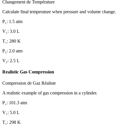
Changement de Température
Calculate final temperature when pressure and volume change.
P₁
:
1.5
atm
V₁
:
3.0
L
T₁
:
280
K
P₂
:
2.0
atm
V₂
:
2.5
L
Realistic Gas Compression
Compression de Gaz Réaliste
A realistic example of gas compression in a cylinder.
P₁
:
101.3
atm
V₁
:
5.0
L
T₁
:
298
K