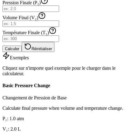
Pression Finale (P₂)
Volume Final (V₂)
Température Finale (T₂)
Calculer
Réinitialiser
Exemples
Cliquez sur n'importe quel exemple pour le charger dans le
calculateur.
Basic Pressure Change
Changement de Pression de Base
Calculate final pressure when volume and temperature change.
P₁
:
1.0
atm
V₁
:
2.0
L