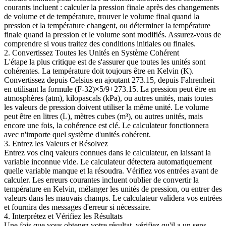
courants incluent : calculer la pression finale après des changements
de volume et de température, trouver le volume final quand la
pression et la température changent, ou déterminer la température
finale quand la pression et le volume sont modifiés. Assurez-vous de
comprendre si vous traitez des conditions initiales ou finales.
2. Convertissez Toutes les Unités en Système Cohérent
L'étape la plus critique est de s'assurer que toutes les unités sont
cohérentes. La température doit toujours être en Kelvin (K).
Convertissez depuis Celsius en ajoutant 273.15, depuis Fahrenheit
en utilisant la formule (F-32)×5/9+273.15. La pression peut être en
atmosphères (atm), kilopascals (kPa), ou autres unités, mais toutes
les valeurs de pression doivent utiliser la même unité. Le volume
peut être en litres (L), mètres cubes (m³), ou autres unités, mais
encore une fois, la cohérence est clé. Le calculateur fonctionnera
avec n'importe quel système d'unités cohérent.
3. Entrez les Valeurs et Résolvez
Entrez vos cinq valeurs connues dans le calculateur, en laissant la
variable inconnue vide. Le calculateur détectera automatiquement
quelle variable manque et la résoudra. Vérifiez vos entrées avant de
calculer. Les erreurs courantes incluent oublier de convertir la
température en Kelvin, mélanger les unités de pression, ou entrer des
valeurs dans les mauvais champs. Le calculateur validera vos entrées
et fournira des messages d'erreur si nécessaire.
4. Interprétez et Vérifiez les Résultats
Une fois que vous obtenez votre résultat, vérifiez qu'il a un sens