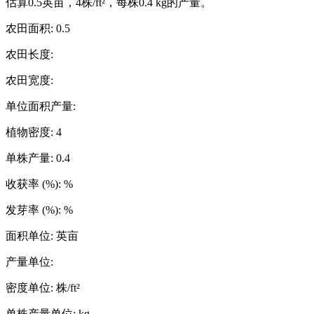
估算0.5英亩，4株/ft²，每株0.4 kg的产量。
农田面积
:
0.5
农田长度
:
农田宽度
:
单位面积产量
:
植物密度
:
4
单株产量
:
0.4
收获率 (%)
:
%
发芽率 (%)
:
%
面积单位
:
英亩
产量单位
:
密度单位
:
株/ft²
单株产量单位
:
kg