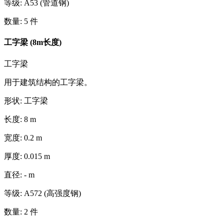
等级
:
A53 (管道钢)
数量
:
5
件
工字梁 (8m长度)
工字梁
用于建筑结构的工字梁。
形状
:
工字梁
长度
:
8
m
宽度
:
0.2
m
厚度
:
0.015
m
直径
:
-
m
等级
:
A572 (高强度钢)
数量
:
2
件