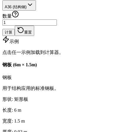
A36 (结构钢)
数量
计算
重置
示例
点击任一示例加载到计算器。
钢板 (6m × 1.5m)
钢板
用于结构应用的标准钢板。
形状
:
矩形板
长度
:
6
m
宽度
:
1.5
m
厚度
:
0.02
m