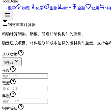
ToolDone
数学
物理
化学
生物
统计
金融
健康
转
钢材重量计算器
精确计算钢梁、钢板、管道和结构构件的重量。
确定建筑项目、材料规划和成本估算的钢材构件重量。支持各
形状类型
矩形板
长度
宽度
厚度
钢材等级