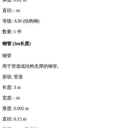
直径
:
-
m
等级
:
A36 (结构钢)
数量
:
1
件
钢管 (3m长度)
钢管
用于管道或结构支撑的钢管。
形状
:
管道
长度
:
3
m
宽度
:
-
m
厚度
:
0.005
m
直径
:
0.15
m