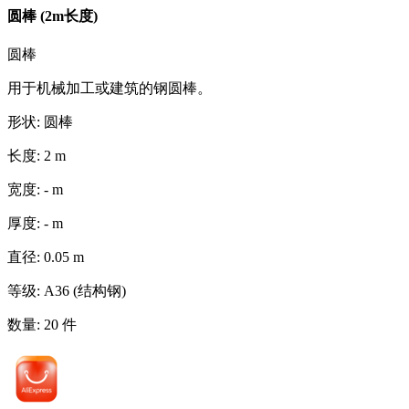
圆棒 (2m长度)
圆棒
用于机械加工或建筑的钢圆棒。
形状
:
圆棒
长度
:
2
m
宽度
:
-
m
厚度
:
-
m
直径
:
0.05
m
等级
:
A36 (结构钢)
数量
:
20
件