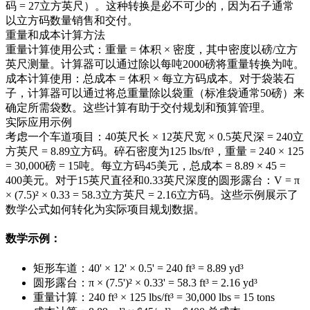
码 = 27立方英尺）。这种转换是必不可少的，因为石子通常
以立方码数量销售和交付。
重量和成本计算方法
重量计算使用公式：重量 = 体积 × 密度，其中密度以磅/立方
英尺测量。计算器可以通过除以每吨2000磅将重量转换为吨。
成本计算使用：总成本 = 体积 × 每立方码成本。对于袋装石
子，计算器可以通过将总重量除以袋重（标准袋通常50磅）来
确定所需袋数。这些计算有助于交付规划和预算管理。
实际应用示例
考虑一个车道项目：40英尺长 × 12英尺宽 × 0.5英尺深 = 240立
方英尺 = 8.89立方码。碎石密度为125 lbs/ft³，重量 = 240 × 125
= 30,000磅 = 15吨。每立方码45美元，总成本 = 8.89 × 45 =
400美元。对于15英尺直径和0.33英尺深度的圆形露台：V = π
× (7.5)² × 0.33 = 58.3立方英尺 = 2.16立方码。这些示例展示了
数学公式如何转化为实际项目规划数据。
数学示例：
矩形车道：40' × 12' × 0.5' = 240 ft³ = 8.89 yd³
圆形露台：π × (7.5')² × 0.33' = 58.3 ft³ = 2.16 yd³
重量计算：240 ft³ × 125 lbs/ft³ = 30,000 lbs = 15 tons