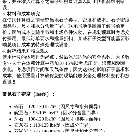
果，并在输入计算器之前仔细检查计算以防止代价高昂的错
误。
3. 材料和成本研究
在使用计算器之前研究当地石子类型、密度和成本。石子密度
因类型、尺寸和水分含量而异。联系当地供应商了解当前定
价，因为成本会随季节和市场条件波动。在规划预算时考虑交
付费用、最低订单要求和批量折扣。某些石子类型可能需要影
响总项目成本的特殊处理或设备。
4. 解释结果并相应规划
使用计算的体积作为起点，然后添加适当的安全系数。大多数
专业人士在体积计算中添加10-15%以考虑压实、浪费和测量
变化。考虑项目时间和天气条件，因为这些会影响石子需求和
成本。使用重量计算确保您的现场能够安全处理材料交付和放
置设备。
常见石子密度（lbs/ft³）：
碎石：120-130 lbs/ft³（因尺寸和水分而异）
豌豆石：95-105 lbs/ft³（因水分含量而异）
河石：100-120 lbs/ft³（因尺寸和类型而异）
石灰石：110-125 lbs/ft³（因成分而异）
花岗岩：125-140 lbs/ft³（因尺寸和水分而异）