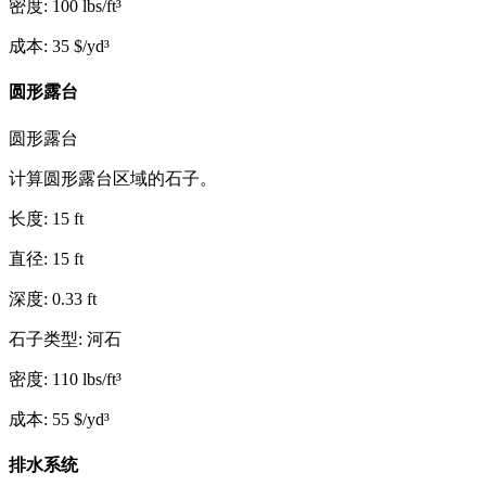
密度
:
100
lbs/ft³
成本
:
35
$/yd³
圆形露台
圆形露台
计算圆形露台区域的石子。
长度
:
15
ft
直径
:
15
ft
深度
:
0.33
ft
石子类型
:
河石
密度
:
110
lbs/ft³
成本
:
55
$/yd³
排水系统