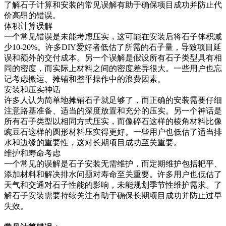
了解石子计算和安装的常见误解有助于确保项目成功并防止代
价高昂的错误。
体积计算误解
一个常见错误是未能考虑压实，这可能在安装后将石子体积减
少10-20%。许多DIY爱好者低估了所需的石子量，导致项目延
误和额外的交付成本。另一个误解是假设所有石子类型具有相
同的密度，而实际上材料之间的密度差异很大。一些用户也忘
记考虑搬运、摊铺和整平操作中的浪费因素。
安装和压实神话
许多人认为简单地摊铺石子就足够了，而正确的安装需要仔细
注意路基准备、适当的深度放置和充分的压实。另一个神话是
所有石子类型以相同方式压实，而像碎石这样的棱角材料比像
豌豆石这样的圆形材料压实得更好。一些用户也低估了适当排
水和边缘的重要性，这对长期项目成功至关重要。
维护和寿命考虑
一个常见的误解是石子安装无需维护，而定期维护包括耙平、
添加材料和解决排水问题对寿命至关重要。许多用户也低估了
天气和交通对石子性能的影响，未能规划季节性维护需求。了
解石子安装需要持续关注有助于确保长期项目成功并防止过早
失效。