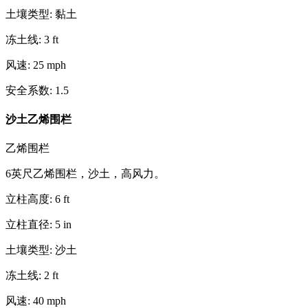
土壤类型
:
黏土
冻土线
:
3
ft
风速
:
25
mph
安全系数
:
1.5
沙土乙烯围栏
乙烯围栏
6英尺乙烯围栏，沙土，高风力。
立柱高度
:
6
ft
立柱直径
:
5
in
土壤类型
:
沙土
冻土线
:
2
ft
风速
:
40
mph