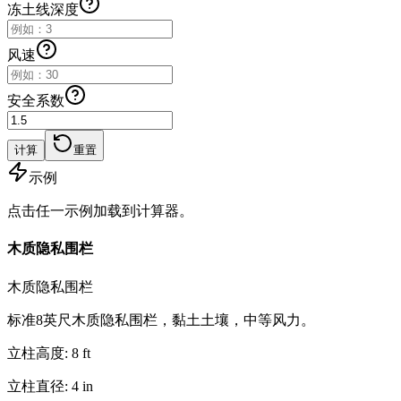
冻土线深度
风速
安全系数
计算
重置
示例
点击任一示例加载到计算器。
木质隐私围栏
木质隐私围栏
标准8英尺木质隐私围栏，黏土土壤，中等风力。
立柱高度
:
8
ft
立柱直径
:
4
in