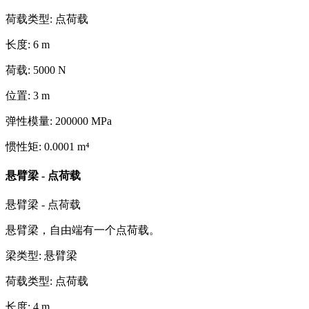
荷载类型
:
点荷载
长度
:
6
m
荷载
:
5000
N
位置
:
3
m
弹性模量
:
200000
MPa
惯性矩
:
0.0001
m⁴
悬臂梁 - 点荷载
悬臂梁 - 点荷载
悬臂梁，自由端有一个点荷载。
梁类型
:
悬臂梁
荷载类型
:
点荷载
长度
:
4
m