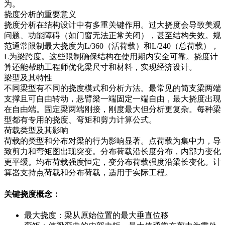
为。
挠度分析的重要意义
挠度分析在结构设计中有多重关键作用。过大挠度会导致美观
问题、功能障碍（如门窗无法正常关闭），甚至结构失效。规
范通常限制最大挠度为L/360（活荷载）和L/240（总荷载），
L为梁跨度。这些限制确保结构在使用期内安全可靠。挠度计
算还能帮助工程师优化梁尺寸和材料，实现经济设计。
梁型及其特性
不同梁型有不同的挠度模式和分析方法。最常见的简支梁两端
支撑且可自由转动，悬臂梁一端固定一端自由，最大挠度出现
在自由端。固定梁两端刚接，刚度最大但分析更复杂。每种梁
型都有专用的挠度、弯矩和剪力计算公式。
荷载类型及其影响
荷载的类型和分布对梁的行为影响显著。点荷载为集中力，导
致剪力和弯矩图出现突变。分布荷载沿长度分布，内部力变化
更平缓。均布荷载强度恒定，变分布荷载强度沿梁长变化。计
算器支持点荷载和分布荷载，适用于实际工程。
关键挠度概念：
最大挠度：梁从原始位置的最大垂直位移