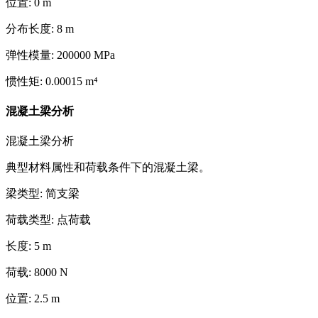
位置
:
0
m
分布长度
:
8
m
弹性模量
:
200000
MPa
惯性矩
:
0.00015
m⁴
混凝土梁分析
混凝土梁分析
典型材料属性和荷载条件下的混凝土梁。
梁类型
:
简支梁
荷载类型
:
点荷载
长度
:
5
m
荷载
:
8000
N
位置
:
2.5
m