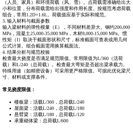
（人员、家具）和环境荷载（风、雪）。点荷载需准确给出大
小和位置，分布荷载需给出强度和作用长度。按规范考虑荷载
组合，常用1.2D+1.6L。荷载值应基于实际和规范。
3. 输入材料与截面参数
输入梁材料的弹性模量（E），不同材料差异大。钢约200,000
MPa，混凝土25,000-35,000 MPa，木材8,000-15,000 MPa。惯
性矩（I）取决于截面形状和尺寸，标准截面可查表或用几何
公式计算。组合截面需用换算截面法。
4. 结果分析与规范校验
检查最大挠度是否满足规范限值。常用限值为L/360（活荷
载）和L/240（总荷载）。检查最大弯矩是否超出梁承载力。
特殊用途（如精密设备）可采用更严格限值。可据此优化梁尺
寸、材料或支撑条件。
常见挠度限值：
楼板梁：活载L/360，总荷载L/240
屋面梁：活载L/240，总荷载L/180
悬臂梁：活载L/180，总荷载L/120
承重砌体梁：总荷载L/600