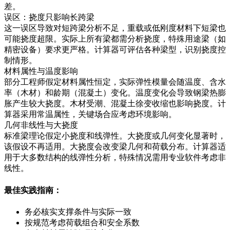
差。
误区：挠度只影响长跨梁
这一误区导致对短跨梁分析不足，重载或低刚度材料下短梁也
可能挠度超限。实际上所有梁都需分析挠度，特殊用途梁（如
精密设备）要求更严格。计算器可评估各种梁型，识别挠度控
制情形。
材料属性与温度影响
部分工程师假定材料属性恒定，实际弹性模量会随温度、含水
率（木材）和龄期（混凝土）变化。温度变化会导致钢梁热膨
胀产生较大挠度。木材受潮、混凝土徐变收缩也影响挠度。计
算器采用常温属性，关键场合应考虑环境影响。
几何非线性与大挠度
标准梁理论假定小挠度和线弹性。大挠度或几何变化显著时，
该假设不再适用。大挠度会改变梁几何和荷载分布。计算器适
用于大多数结构的线弹性分析，特殊情况需用专业软件考虑非
线性。
最佳实践指南：
务必核实支撑条件与实际一致
按规范考虑荷载组合和安全系数