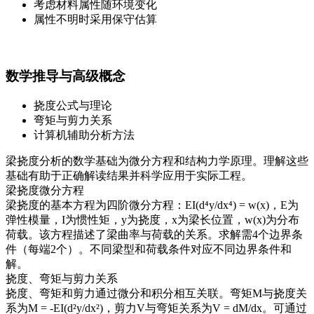
考虑材料属性随环境变化
属性不明时采用保守估算
数学推导与高级概念
挠度公式与理论
弯矩与剪力关系
计算机辅助分析方法
梁挠度分析的数学基础为微分方程和结构力学原理。理解这些
基础有助于正确解读结果并科学应用于实际工程。
梁挠度微分方程
梁挠度的基本方程为四阶微分方程：EI(d⁴y/dx⁴) = w(x)，E为
弹性模量，I为惯性矩，y为挠度，x为梁长位置，w(x)为分布
荷载。该方程描述了梁曲率与荷载的关系。求解需4个边界条
件（每端2个）。不同梁型和荷载条件对应不同边界条件和
解。
挠度、弯矩与剪力关系
挠度、弯矩和剪力通过微分和积分相互关联。弯矩M与挠度关
系为M = -EI(d²y/dx²)，剪力V与弯矩关系为V = dM/dx。可通过