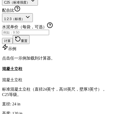
C25（标准强度）
配合比
1:2:3（标准）
水泥单价（每袋，可选）
计算
重置
示例
点击任一示例加载到计算器。
混凝土立柱
混凝土立柱
标准混凝土立柱（直径24英寸，高10英尺，壁厚3英寸），
C25等级。
直径
:
24
in
高度
:
120
in