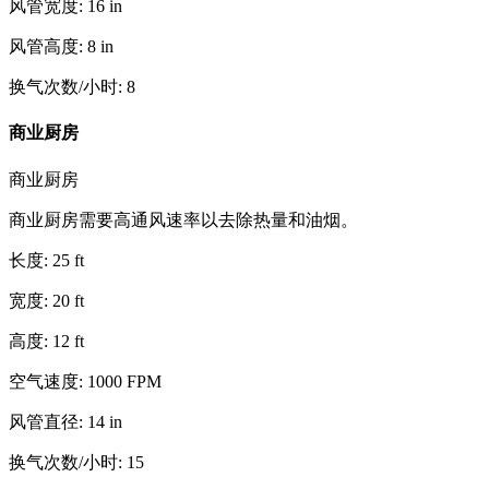
风管宽度
:
16
in
风管高度
:
8
in
换气次数/小时
:
8
商业厨房
商业厨房
商业厨房需要高通风速率以去除热量和油烟。
长度
:
25
ft
宽度
:
20
ft
高度
:
12
ft
空气速度
:
1000
FPM
风管直径
:
14
in
换气次数/小时
:
15