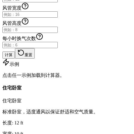
风管宽度
风管高度
每小时换气次数
计算
重置
示例
点击任一示例加载到计算器。
住宅卧室
住宅卧室
标准卧室，适度通风以保证舒适和空气质量。
长度
:
12
ft
宽度
:
10
ft