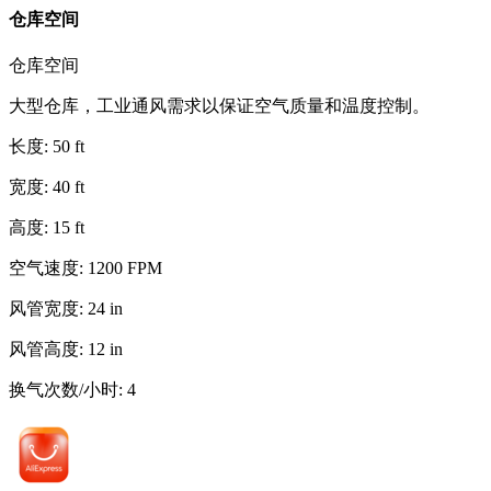
仓库空间
仓库空间
大型仓库，工业通风需求以保证空气质量和温度控制。
长度
:
50
ft
宽度
:
40
ft
高度
:
15
ft
空气速度
:
1200
FPM
风管宽度
:
24
in
风管高度
:
12
in
换气次数/小时
:
4