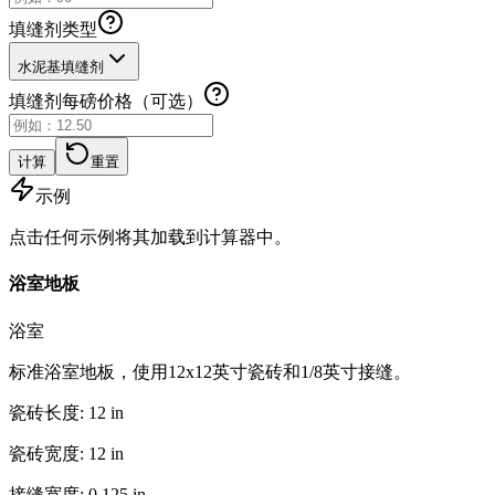
填缝剂类型
水泥基填缝剂
填缝剂每磅价格（可选）
计算
重置
示例
点击任何示例将其加载到计算器中。
浴室地板
浴室
标准浴室地板，使用12x12英寸瓷砖和1/8英寸接缝。
瓷砖长度
:
12
in
瓷砖宽度
:
12
in
接缝宽度
:
0.125
in