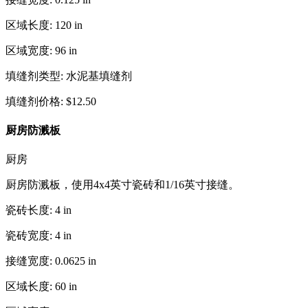
区域长度
:
120
in
区域宽度
:
96
in
填缝剂类型
:
水泥基填缝剂
填缝剂价格
:
$
12.50
厨房防溅板
厨房
厨房防溅板，使用4x4英寸瓷砖和1/16英寸接缝。
瓷砖长度
:
4
in
瓷砖宽度
:
4
in
接缝宽度
:
0.0625
in
区域长度
:
60
in