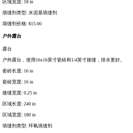
区域宽度
:
18
in
填缝剂类型
:
水泥基填缝剂
填缝剂价格
:
$
15.00
户外露台
露台
户外露台，使用16x16英寸瓷砖和1/4英寸接缝，排水更好。
瓷砖长度
:
16
in
瓷砖宽度
:
16
in
接缝宽度
:
0.25
in
区域长度
:
240
in
区域宽度
:
180
in
填缝剂类型
:
环氧填缝剂