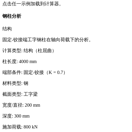
点击任一示例加载到计算器。
钢柱分析
结构
固定-铰接端工字钢柱在轴向荷载下的分析。
计算类型
:
结构（柱屈曲）
柱长度
:
4000
mm
端部条件
:
固定-铰接（K = 0.7）
材料类型
:
钢
截面类型
:
工字梁
宽度/直径
:
200
mm
深度
:
300
mm
施加荷载
:
800
kN