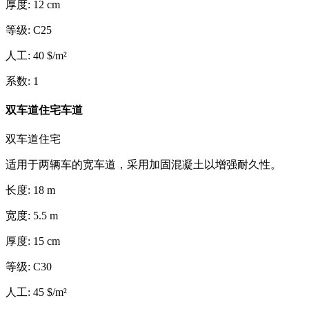
厚度
:
12
cm
等级
:
C25
人工
:
40
$
/
m²
系数
:
1
双车道住宅车道
双车道住宅
适用于两辆车的宽车道，采用加固混凝土以增强耐久性。
长度
:
18
m
宽度
:
5.5
m
厚度
:
15
cm
等级
:
C30
人工
:
45
$
/
m²