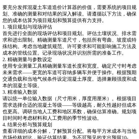
要充分发挥混凝土车道造价计算器的价值，需要系统的项目规
划、准确的测量和对结果的深入解读。请遵循以下方法，确保
您的成本估算为项目规划和预算提供有力支持。
1. 项目规划与现场评估
首先进行全面的现场评估和项目规划。评估土壤状况、排水需
求和进出限制。精确测量车道尺寸，包括所有弯曲、坡度或特
殊结构。考虑当地建筑规范、许可要求和可能影响施工方法及
成本的管线位置。记录现场状况并识别所需的准备工作。
2. 精确测量与参数设定
使用专业测量工具精确测量车道长度和宽度。确定尺寸时考虑
未来需求——更宽的车道可容纳多辆车并便于操作。根据预期
交通负载和当地气候条件设定混凝土厚度。选择兼顾强度和成
本的混凝土等级。
3. 精准输入数据
请以统一单位输入数据（尺寸用米，厚度用厘米）。根据项目
需求选择合适的混凝土等级——等级越高，耐久性越好但成本
也更高。调研当地人工费和地区系数，确保估算准确。规划项
目时间时考虑材料和人工费用的季节性波动。
4. 结果分析与预算规划
查看详细的成本分解，了解预算分配。将每平方米成本与当地
市场价格对比，验证估算结果。为不可预见的支出预留10-