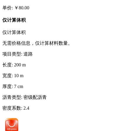
单价
:
￥
80.00
仅计算体积
仅计算体积
无需价格信息，仅计算材料数量。
项目类型
:
道路
长度
:
200
m
宽度
:
10
m
厚度
:
7
cm
沥青类型
:
密级配沥青
密度系数
:
2.4