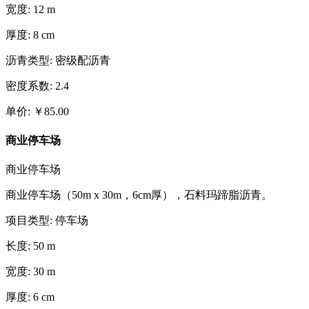
宽度
:
12
m
厚度
:
8
cm
沥青类型
:
密级配沥青
密度系数
:
2.4
单价
:
￥
85.00
商业停车场
商业停车场
商业停车场（50m x 30m，6cm厚），石料玛蹄脂沥青。
项目类型
:
停车场
长度
:
50
m
宽度
:
30
m
厚度
:
6
cm